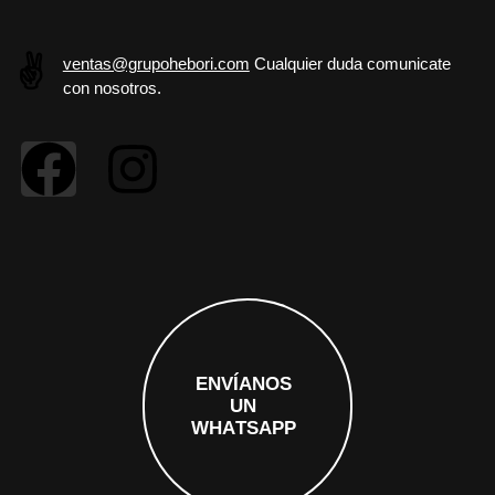
✌️
ventas@grupohebori.com
Cualquier duda comunicate
con nosotros.
E
N
V
Í
A
N
O
S
U
N
W
H
A
T
S
A
P
P