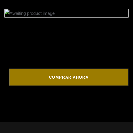
Labradores-bus
$
0.01
COMPRAR AHORA