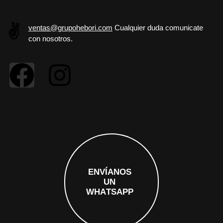
✌️
ventas@grupohebori.com
Cualquier duda comunicate
con nosotros.
E
N
V
Í
A
N
O
S
U
N
W
H
A
T
S
A
P
P