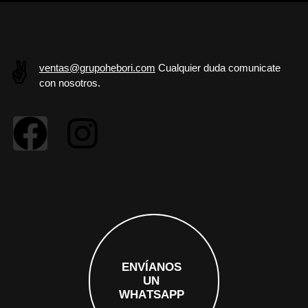
✌️
ventas@grupohebori.com
Cualquier duda comunicate
con nosotros.
E
N
V
Í
A
N
O
S
U
N
W
H
A
T
S
A
P
P